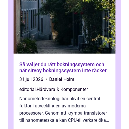
Så väljer du rätt bokningssystem och
när sirvoy bokningssystem inte räcker
31 juli 2026
Daniel Holm
editorial
,
Hårdvara & Komponenter
Nanometerteknologi har blivit en central
faktor i utvecklingen av moderna
processorer. Genom att krympa transistorer
till nanometerskala kan CPU-tillverkare öka
prestanda, minska energiförbr...