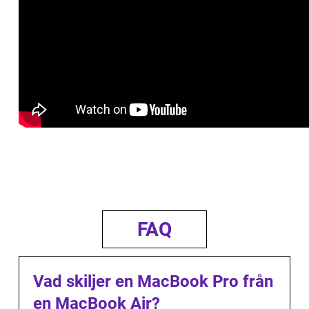
FAQ
Vad skiljer en MacBook Pro från
en MacBook Air?