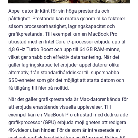
Appel dator är känt för sin höga prestanda och
pålitlighet. Prestanda kan mätas genom olika faktorer
såsom processorhastighet, lagringskapacitet och
grafikprestanda. Till exempel kan en MacBook Pro
utrustad med en Intel Core i7-processor erbjuda upp till
4,8 GHz Turbo Boost och upp till 64 GB RAM-minne,
vilket ger snabb och effektiv datahantering. När det
gäller lagringskapacitet erbjuder appel datorer olika
alternativ, från standardhårddiskar till supersnabba
SSD-enheter som gör det möjligt att starta datorn och
få tillgång till filer på nolltid.
När det gäller grafikprestanda är Mac-datorer kända för
att erbjuda enastående visuella upplevelser. Till
exempel kan en MacBook Pro utrustad med dedikerade
grafikprocessor (GPU) erbjuda möjligheten att redigera
4K-videor utan hinder. För de som är intresserade av
spel och grafisk kreativitet kan en iMac med Retina 5K-