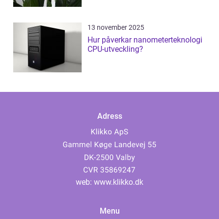
13 november 2025
Hur påverkar nanometerteknologi
CPU-utveckling?
Adress
web:
www.klikko.dk
Menu