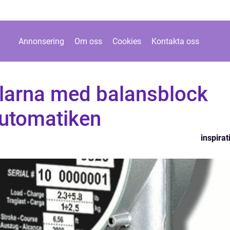
Annonsering
Om oss
Cookies
Kontakta oss
elarna med balansblock
automatiken
inspirat