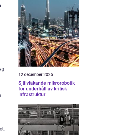
a
yg
12 december 2025
Självläkande mikrorobotik
för underhåll av kritisk
infrastruktur
h
a
et.