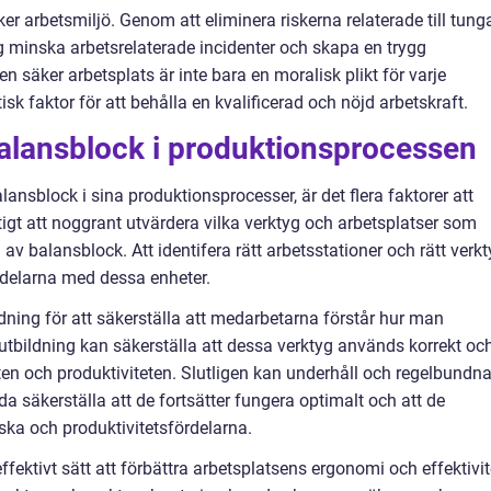
er arbetsmiljö. Genom att eliminera riskerna relaterade till tung
tag minska arbetsrelaterade incidenter och skapa en trygg
n säker arbetsplats är inte bara en moralisk plikt för varje
isk faktor för att behålla en kvalificerad och nöjd arbetskraft.
alansblock i produktionsprocessen
lansblock i sina produktionsprocesser, är det flera faktorer att
ktigt att noggrant utvärdera vilka verktyg och arbetsplatser som
 balansblock. Att identifera rätt arbetsstationer och rätt verkt
rdelarna med dessa enheter.
ning för att säkerställa att medarbetarna förstår hur man
utbildning kan säkerställa att dessa verktyg används korrekt oc
ten och produktiviteten. Slutligen kan underhåll och regelbundn
a säkerställa att de fortsätter fungera optimalt och att de
ska och produktivitetsfördelarna.
fektivt sätt att förbättra arbetsplatsens ergonomi och effektivit