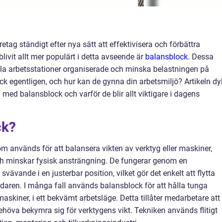
tag ständigt efter nya sätt att effektivisera och förbättra
livit allt mer populärt i detta avseende är
balansblock
. Dessa
ålla arbetsstationer organiserade och minska belastningen på
 egentligen, och hur kan de gynna din arbetsmiljö? Artikeln dy
 med balansblock och varför de blir allt viktigare i dagens
ck?
 används för att balansera vikten av verktyg eller maskiner,
h minskar fysisk ansträngning. De fungerar genom en
ävande i en justerbar position, vilket gör det enkelt att flytta
ndaren. I många fall används balansblock för att hålla tunga
askiner, i ett bekvämt arbetsläge. Detta tillåter medarbetare att
ehöva bekymra sig för verktygens vikt. Tekniken används flitigt