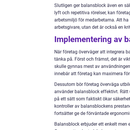
Slutligen ger balansblock även en säk
lyft och repetitiva rörelser, kan före
arbetsmiljö för medarbetarna. Att ha e
arbetsgivare, utan det är också en krit
Implementering av b
När företag överväger att integrera ba
tänka på. Först och främst, det är vi
skulle gynnas mest av användningen av
innebär att företag kan maximera fö
Dessutom bör företag överväga utbild
använder balansblock effektivt. Rätt 
på ett sätt som faktiskt ökar säkerhe
kontroller av balansblockens prestand
fortsätter ge de förväntade ergonomi
Balansblock erbjuder ett enkelt men ef