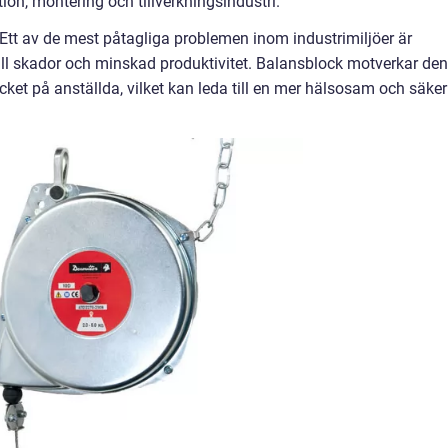
on, montering och tillverkningsindustri.
 Ett av de mest påtagliga problemen inom industrimiljöer är
r till skador och minskad produktivitet. Balansblock motverkar de
ycket på anställda, vilket kan leda till en mer hälsosam och säker