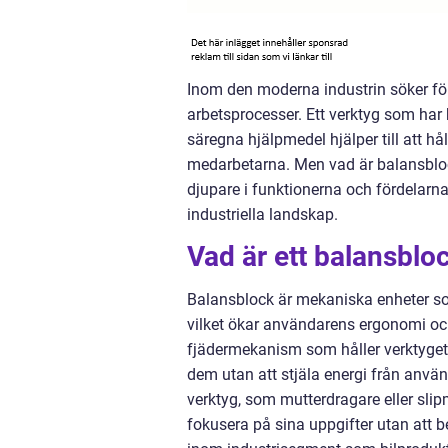
Inom den moderna industrin söker före
arbetsprocesser. Ett verktyg som har b
säregna hjälpmedel hjälper till att h
medarbetarna. Men vad är balansblock
djupare i funktionerna och fördelarna
industriella landskap.
Vad är ett balansblo
Balansblock är mekaniska enheter som
vilket ökar användarens ergonomi oc
fjädermekanism som håller verktyget sv
dem utan att stjäla energi från anvä
verktyg, som mutterdragare eller slipm
fokusera på sina uppgifter utan att b