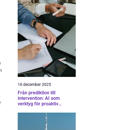
e
n
16 december 2025
Från prediktion till
s
intervention: AI som
r
verktyg för proaktiv
samhällsplanering