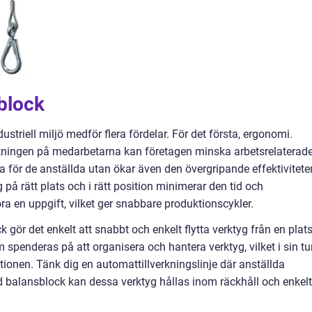
block
striell miljö medför flera fördelar. För det första, ergonomi.
tningen på medarbetarna kan företagen minska arbetsrelaterad
ra för de anställda utan ökar även den övergripande effektivitete
 på rätt plats och i rätt position minimerar den tid och
ra en uppgift, vilket ger snabbare produktionscykler.
ck gör det enkelt att snabbt och enkelt flytta verktyg från en plat
 spenderas på att organisera och hantera verktyg, vilket i sin tu
tionen. Tänk dig en automattillverkningslinje där anställda
d balansblock kan dessa verktyg hållas inom räckhåll och enkelt