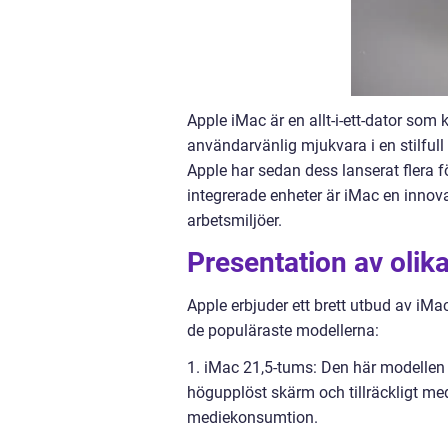
Apple iMac är en allt-i-ett-dator so
användarvänlig mjukvara i en stilful
Apple har sedan dess lanserat flera 
integrerade enheter är iMac en inno
arbetsmiljöer.
Presentation av olik
Apple erbjuder ett brett utbud av iMa
de populäraste modellerna:
1. iMac 21,5-tums: Den här modellen
högupplöst skärm och tillräckligt me
mediekonsumtion.