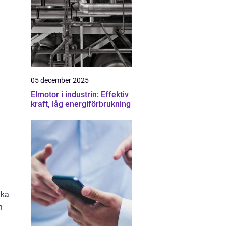
05 december 2025
Elmotor i industrin: Effektiv
kraft, låg energiförbrukning
ika
h