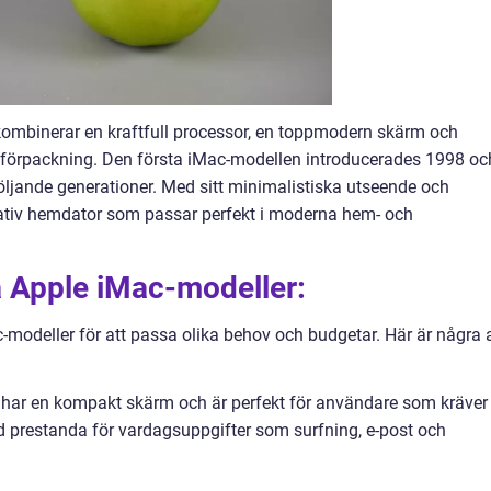
m kombinerar en kraftfull processor, en toppmodern skärm och
l förpackning. Den första iMac-modellen introducerades 1998 oc
följande generationer. Med sitt minimalistiska utseende och
vativ hemdator som passar perfekt i moderna hem- och
a Apple iMac-modeller:
c-modeller för att passa olika behov och budgetar. Här är några 
 har en kompakt skärm och är perfekt för användare som kräver
d prestanda för vardagsuppgifter som surfning, e-post och