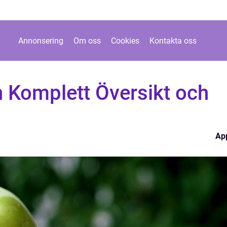
Annonsering
Om oss
Cookies
Kontakta oss
n Komplett Översikt och
Ap