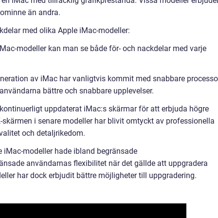
ja en iMac med tillräcklig grafikprestanda. Vissa modeller erbjude
deominne än andra.
kdelar med olika Apple iMac-modeller:
 iMac-modeller kan man se både för- och nackdelar med varje
generation av iMac har vanligtvis kommit med snabbare processo
r användarna bättre och snabbare upplevelser.
kontinuerligt uppdaterat iMac:s skärmar för att erbjuda högre
K-skärmen i senare modeller har blivit omtyckt av professionella
alitet och detaljrikedom.
re iMac-modeller hade ibland begränsade
änsade användarnas flexibilitet när det gällde att uppgradera
ller har dock erbjudit bättre möjligheter till uppgradering.