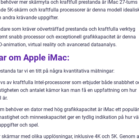
behöver mer skärmyta och kraftfull prestanda är iMac 27-tums
de 5K-skärm och kraftfulla processorer är denna modell idealis
ch andra krävande uppgifter.
ndare som kräver oöverträffad prestanda och kraftfulla verktyg
emt snabb processor och exceptionell grafikkapacitet är denna
-animation, virtual reality och avancerad dataanalys.
gar om Apple iMac:
estanda tar vi en titt på några kvantitativa mätningar:
ivs av kraftfulla Intel-processorer som erbjuder både snabbhet o
stigheten och antalet kärnor kan man få en uppfattning om hur
 är.
m behöver en dator med hög grafikkapacitet är iMac ett populär
astighet och minneskapacitet ger en tydlig indikation på hur vä
ppgifter och spel.
r skärmar med olika upplösningar, inklusive 4K och 5K. Genom a