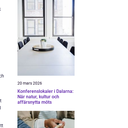
k
ch
20 mars 2026
Konferenslokaler i Dalarna:
När natur, kultur och
t
affärsnytta möts
l
tt