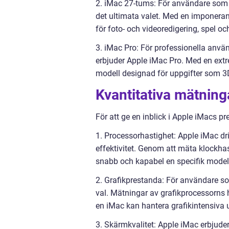
2. iMac 27-tums: För användare som 
det ultimata valet. Med en imponeran
för foto- och videoredigering, spel o
3. iMac Pro: För professionella anvä
erbjuder Apple iMac Pro. Med en extr
modell designad för uppgifter som 3D
Kvantitativa mätnin
För att ge en inblick i Apple iMacs pr
1. Processorhastighet: Apple iMac dr
effektivitet. Genom att mäta klockha
snabb och kapabel en specifik modell
2. Grafikprestanda: För användare so
val. Mätningar av grafikprocessorns h
en iMac kan hantera grafikintensiva u
3. Skärmkvalitet: Apple iMac erbjude