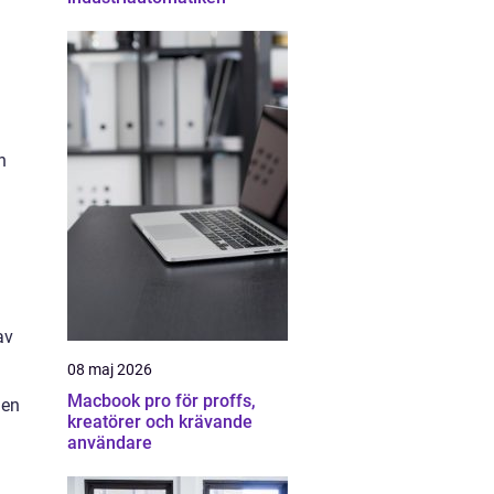
h
av
08 maj 2026
Macbook pro för proffs,
 en
kreatörer och krävande
användare