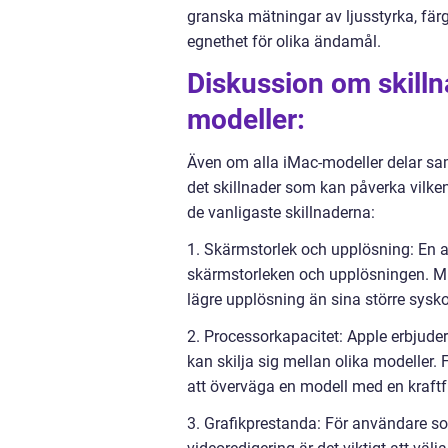
granska mätningar av ljusstyrka, fä
egnethet för olika ändamål.
Diskussion om skilln
modeller:
Även om alla iMac-modeller delar s
det skillnader som kan påverka vilke
de vanligaste skillnaderna:
1. Skärmstorlek och upplösning: En a
skärmstorleken och upplösningen. M
lägre upplösning än sina större sysk
2. Processorkapacitet: Apple erbjuder
kan skilja sig mellan olika modeller
att överväga en modell med en kraftf
3. Grafikprestanda: För användare som 