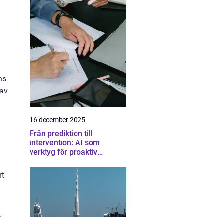
ns
 av
16 december 2025
Från prediktion till
intervention: AI som
verktyg för proaktiv
samhällsplanering
rt