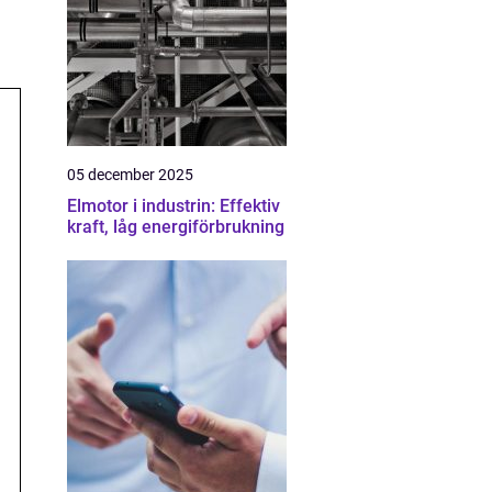
05 december 2025
Elmotor i industrin: Effektiv
kraft, låg energiförbrukning