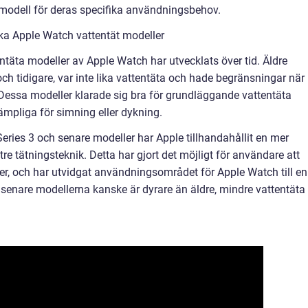
t modell för deras specifika användningsbehov.
ika Apple Watch vattentät modeller
ntäta modeller av Apple Watch har utvecklats över tid. Äldre
h tidigare, var inte lika vattentäta och hade begränsningar när
Dessa modeller klarade sig bra för grundläggande vattentäta
mpliga för simning eller dykning.
ries 3 och senare modeller har Apple tillhandahållit en mer
re tätningsteknik. Detta har gjort det möjligt för användare att
er, och har utvidgat användningsområdet för Apple Watch till en
de senare modellerna kanske är dyrare än äldre, mindre vattentäta