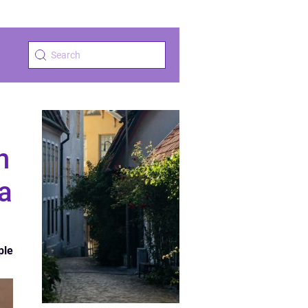
h
a
ple