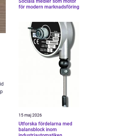
Sociala medier som motor
för modern marknadsföring
id
pp
15 maj 2026
Utforska fördelarna med
balansblock inom
industriautomatiken