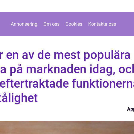
Annonsering
Om oss
Cookies
Kontakta oss
r en av de mest populära
a på marknaden idag, oc
eftertraktade funktionern
tålighet
Ap