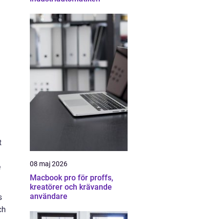
t
08 maj 2026
e
Macbook pro för proffs,
kreatörer och krävande
användare
s
ch