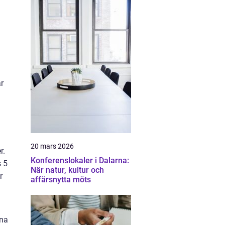
r
20 mars 2026
r.
Konferenslokaler i Dalarna:
s 5
När natur, kultur och
r
affärsnytta möts
tna