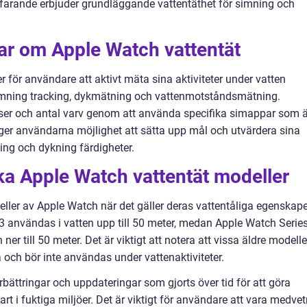
tfarande erbjuder grundläggande vattentäthet för simning och
ar om Apple Watch vattentät
för användare att aktivt mäta sina aktiviteter under vatten
imning tracking, dykmätning och vattenmotståndsmätning.
ser och antal varv genom att använda specifika simappar som ä
er användarna möjlighet att sätta upp mål och utvärdera sina
ning och dykning färdigheter.
ika Apple Watch vattentät modeller
eller av Apple Watch när det gäller deras vattentåliga egenskape
3 användas i vatten upp till 50 meter, medan Apple Watch Serie
 ner till 50 meter. Det är viktigt att notera att vissa äldre modelle
a och bör inte användas under vattenaktiviteter.
rbättringar och uppdateringar som gjorts över tid för att göra
rt i fuktiga miljöer. Det är viktigt för användare att vara medve