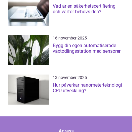
Vad är en säkerhetscertifiering
och varför behövs den?
16 november 2025
Bygg din egen automatiserade
växtodlingsstation med sensorer
13 november 2025
Hur påverkar nanometerteknologi
CPU-utveckling?
Adress