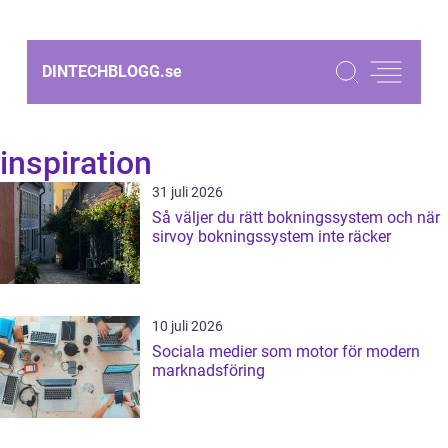
DINTECHBLOGG.
se
inspiration
31 juli 2026
Så väljer du rätt bokningssystem och när
sirvoy bokningssystem inte räcker
10 juli 2026
Sociala medier som motor för modern
marknadsföring