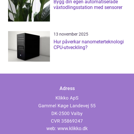
Bygg din egen automatiserade
växtodlingsstation med sensorer
13 november 2025
Hur påverkar nanometerteknologi
CPU-utveckling?
Adress
web:
www.klikko.dk