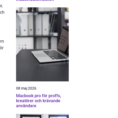
r,
och
nom
ör
08 maj 2026
Macbook pro för proffs,
kreatörer och krävande
användare