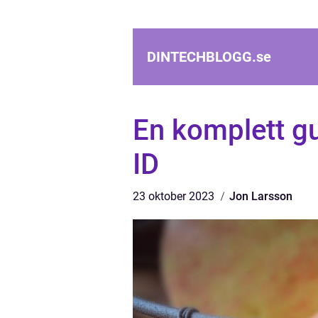
DINTECHBLOGG.
se
En komplett gu
ID
23 oktober 2023
Jon Larsson