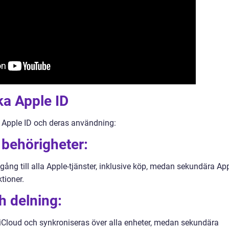
ka Apple ID
ka Apple ID och deras användning:
 behörigheter:
lgång till alla Apple-tjänster, inklusive köp, medan sekundära Ap
tioner.
h delning:
l iCloud och synkroniseras över alla enheter, medan sekundära