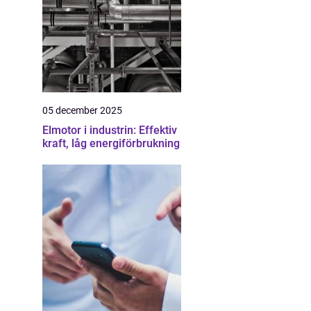
05 december 2025
Elmotor i industrin: Effektiv
kraft, låg energiförbrukning