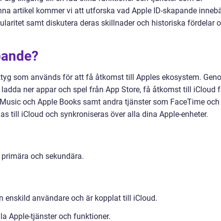
nna artikel kommer vi att utforska vad Apple ID-skapande innebä
ularitet samt diskutera deras skillnader och historiska fördelar 
pande?
erktyg som används för att få åtkomst till Apples ekosystem. Ge
ladda ner appar och spel från App Store, få åtkomst till iCloud f
e Music och Apple Books samt andra tjänster som FaceTime och
s till iCloud och synkroniseras över alla dina Apple-enheter.
: primära och sekundära.
 enskild användare och är kopplat till iCloud.
 alla Apple-tjänster och funktioner.