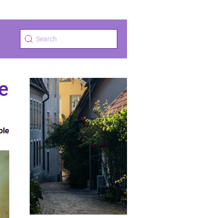
e
ple