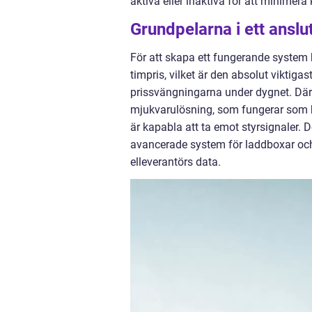
aktiva eller inaktiva för att minimera
Grundpelarna i ett anslu
För att skapa ett fungerande system 
timpris, vilket är den absolut viktig
prissvängningarna under dygnet. Däref
mjukvarulösning, som fungerar som hj
är kapabla att ta emot styrsignaler. D
avancerade system för laddboxar o
elleverantörs data.