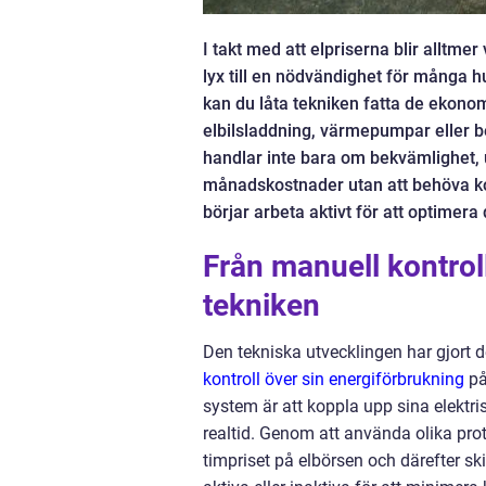
I takt med att elpriserna blir alltme
lyx till en nödvändighet för många 
kan du låta tekniken fatta de ekonom
elbilsladdning, värmepumpar eller b
handlar inte bara om bekvämlighet, u
månadskostnader utan att behöva kom
börjar arbeta aktivt för att optimera
Från manuell kontroll
tekniken
Den tekniska utvecklingen har gjort de
kontroll över sin energiförbrukning
på
system är att koppla upp sina elektri
realtid. Genom att använda olika prot
timpriset på elbörsen och därefter sk