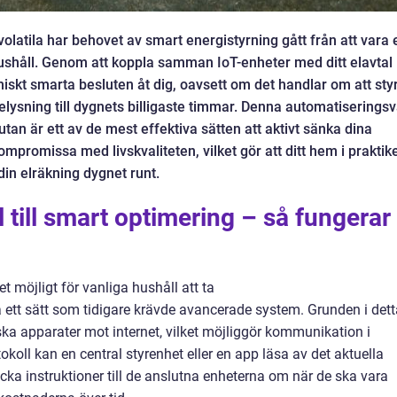
r volatila har behovet av smart energistyrning gått från att vara 
hushåll. Genom att koppla samman IoT-enheter med ditt elavtal
iskt smarta besluten åt dig, oavsett om det handlar om att sty
elysning till dygnets billigaste timmar. Denna automatiserings
tan är ett av de mest effektiva sätten att aktivt sänka dina
promissa med livskvaliteten, vilket gör att ditt hem i praktik
 din elräkning dygnet runt.
 till smart optimering – så fungerar
t möjligt för vanliga hushåll att ta
 ett sätt som tidigare krävde avancerade system. Grunden i dett
ska apparater mot internet, vilket möjliggör kommunikation i
okoll kan en central styrenhet eller en app läsa av det aktuella
icka instruktioner till de anslutna enheterna om när de ska vara