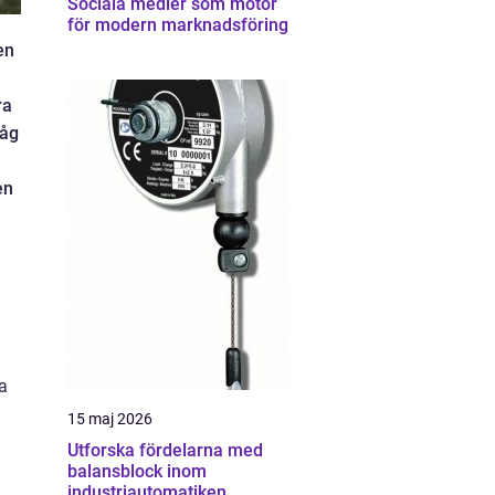
Sociala medier som motor
för modern marknadsföring
en
ra
våg
en
a
15 maj 2026
Utforska fördelarna med
balansblock inom
industriautomatiken