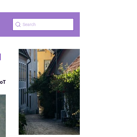
u
IoT