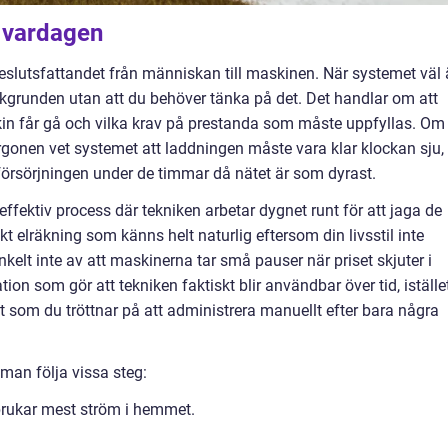
i vardagen
 beslutsfattandet från människan till maskinen. När systemet väl 
bakgrunden utan att du behöver tänka på det. Det handlar om att
kin får gå och vilka krav på prestanda som måste uppfyllas. Om
orgonen vet systemet att laddningen måste vara klar klockan sju,
försörjningen under de timmar då nätet är som dyrast.
fektiv process där tekniken arbetar dygnet runt för att jaga de
nkt elräkning som känns helt naturlig eftersom din livsstil inte
elt inte av att maskinerna tar små pauser när priset skjuter i
on som gör att tekniken faktiskt blir användbar över tid, iställe
ment som du tröttnar på att administrera manuellt efter bara några
 man följa vissa steg:
brukar mest ström i hemmet.