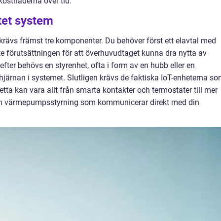
 kostnaderna över tid.
tet system
krävs främst tre komponenter. Du behöver först ett elavtal med
aste förutsättningen för att överhuvudtaget kunna dra nytta av
ter behövs en styrenhet, ofta i form av en hubb eller en
ärnan i systemet. Slutligen krävs de faktiska IoT-enheterna s
etta kan vara allt från smarta kontakter och termostater till mer
ch värmepumpsstyrning som kommunicerar direkt med din