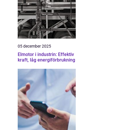
05 december 2025
Elmotor i industrin: Effektiv
kraft, låg energiförbrukning