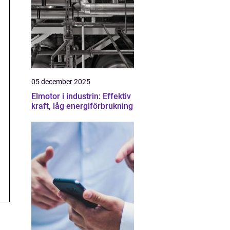
05 december 2025
Elmotor i industrin: Effektiv
kraft, låg energiförbrukning