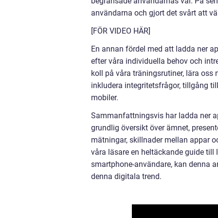
begränsade användarnas val. På senar
användarna och gjort det svårt att v
[FÖR VIDEO HÄR]
En annan fördel med att ladda ner ap
efter våra individuella behov och intr
koll på våra träningsrutiner, lära os
inkludera integritetsfrågor, tillgång t
mobiler.
Sammanfattningsvis har ladda ner app
grundlig översikt över ämnet, present
mätningar, skillnader mellan appar o
våra läsare en heltäckande guide till
smartphone-användare, kan denna artike
denna digitala trend.