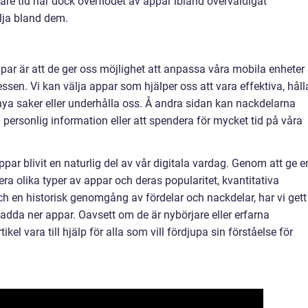
e tid har dock överflödet av appar ibland överväldigat
älja bland dem.
par är att de ger oss möjlighet att anpassa våra mobila enheter
essen. Vi kan välja appar som hjälper oss att vara effektiva, håll
s nya saker eller underhålla oss. Å andra sidan kan nackdelarna
ill personlig information eller att spendera för mycket tid på våra
ar blivit en naturlig del av vår digitala vardag. Genom att ge e
era olika typer av appar och deras popularitet, kvantitativa
ch en historisk genomgång av fördelar och nackdelar, har vi gett
 ladda ner appar. Oavsett om de är nybörjare eller erfarna
l vara till hjälp för alla som vill fördjupa sin förståelse för