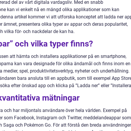
grerad del av vårt digitala vardagsliv. Med en snabb
ne kan vi enkelt nå en mängd olika applikationer som kan
 I denna artikel kommer vi att utforska konceptet att ladda ner ap
r ämnet, presentera olika typer av appar och deras popularitet,
ch vilka för- och nackdelar de kan ha.
ar” och vilka typer finns?
essen att hämta och installera applikationer på en smartphone,
Apparna kan vara designade för olika ändamål och finns inom en
medier, spel, produktivitetsverktyg, nyheter och underhållning.
ndaren bara ansluta till en appbutik, som till exempel App Stor
 söka efter önskad app och klicka på ”Ladda ner” eller ”Installera
vantitativa mätningar
ära och har miljontals användare över hela världen. Exempel på
er som Facebook, Instagram och Twitter, meddelandeappar som
h Saga och Pokémon Go. För att förstå den breda användninge