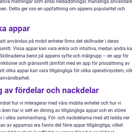
itativa mätningar som antal nedladdningar, månatliga användar
pen. Detta ger oss en uppfattning om appens popularitet och
ika appar
att användas på mobil enheter finns det skillnader i deras
snitt. Vissa appar kan vara enkla och intuitiva, medan andra k
killnaderna beror på appens syfte och målgrupp – en app för
unktioner och gränssnitt jämfört med en app för prissättning av
 att olika appar kan vara tillgängliga för olika operativsystem, vil
h användbarhet.
 av fördelar och nackdelar
ändrat hur vi interagerar med våra mobila enheter och hur vi
 åren har vi sett en ökning av tillgängliga appar och en större
r i olika sammanhang. För- och nackdelarna med att ladda ner
rjan av apparnas era fanns det färre appar tillgängliga, vilket