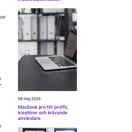
par
e
”.
08 maj 2026
Macbook pro för proffs,
kreatörer och krävande
användare
n