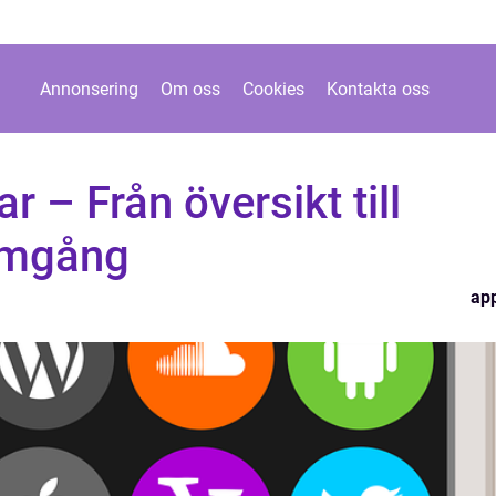
Annonsering
Om oss
Cookies
Kontakta oss
 – Från översikt till
omgång
ap