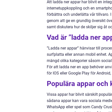
Att ladda ner appar har blivit en inte
internetuppkoppling och en smartpho
förbättra och underlätta vår tillvaro.
genom att ge en grundlig översikt öve
samt diskutera hur de skiljer sig åt o
Vad är ”ladda ner app
”Ladda ner appar” hänvisar till proc
surfplatta eller annan mobil enhet. 
mängd olika kategorier såsom sociala 
För att ladda ner en app behöver anvä
för IOS eller Google Play för Android,
Populära appar och k
Vissa appar har blivit särskilt popul
sådana appar kan vara sociala medi
WhatsApp eller spel som Candy Crus