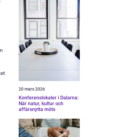
e
an
ket
20 mars 2026
Konferenslokaler i Dalarna:
När natur, kultur och
affärsnytta möts