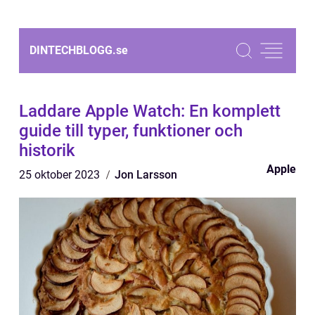
DINTECHBLOGG.
se
Laddare Apple Watch: En komplett
guide till typer, funktioner och
historik
Apple
25 oktober 2023
Jon Larsson