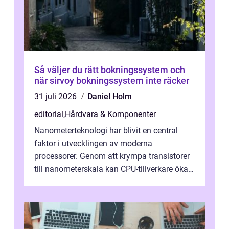
Så väljer du rätt bokningssystem och
när sirvoy bokningssystem inte räcker
31 juli 2026
Daniel Holm
editorial
,
Hårdvara & Komponenter
Nanometerteknologi har blivit en central
faktor i utvecklingen av moderna
processorer. Genom att krympa transistorer
till nanometerskala kan CPU-tillverkare öka
prestanda, minska energiförbr...