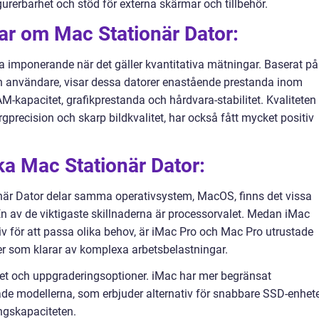
urerbarhet och stöd för externa skärmar och tillbehör.
ar om Mac Stationär Dator:
ra imponerande när det gäller kvantitativa mätningar. Baserat på
ch användare, visar dessa datorer enastående prestanda inom
kapacitet, grafikprestanda och hårdvara-stabilitet. Kvaliteten
precision och skarp bildkvalitet, har också fått mycket positiv
ika Mac Stationär Dator:
onär Dator delar samma operativsystem, MacOS, finns det vissa
En av de viktigaste skillnaderna är processorvalet. Medan iMac
v för att passa olika behov, är iMac Pro och Mac Pro utrustade
er som klarar av komplexa arbetsbelastningar.
et och uppgraderingsoptioner. iMac har mer begränsat
e modellerna, som erbjuder alternativ för snabbare SSD-enhet
ngskapaciteten.