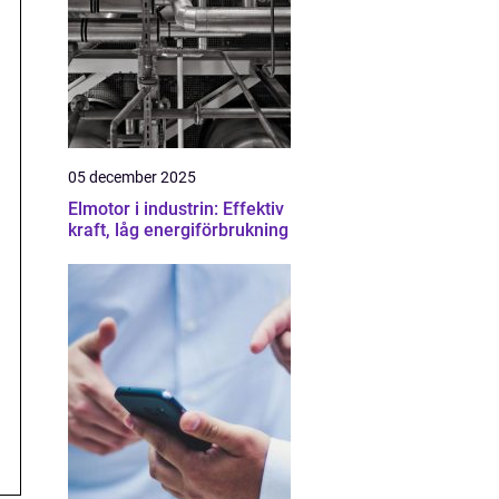
05 december 2025
Elmotor i industrin: Effektiv
kraft, låg energiförbrukning