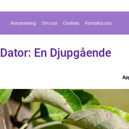
Annonsering
Om oss
Cookies
Kontakta oss
 Dator: En Djupgående
Ap