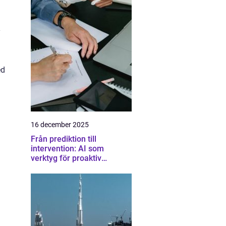
y
ed
16 december 2025
Från prediktion till
intervention: AI som
verktyg för proaktiv
samhällsplanering