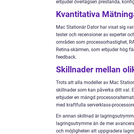
erbjuder överlägsen prestanda, konfig
Kvantitativa Mätning
Mac Stationär Dator har visat sig va
tester och recensioner av experter o
områden som processorhastighet, RAM-
Retina-skärmen, som erbjuder hög färg
feedback.
Skillnader mellan ol
Trots att alla modeller av Mac Stati
skillnader som kan påverka ditt val. 
erbjuder en mängd processoralternati
med kraftfulla serverklass-processor
En annan skillnad är lagringsutrymm
lagringsutrymme än de mer avancerad
och möjligheten att uppgradera lagri