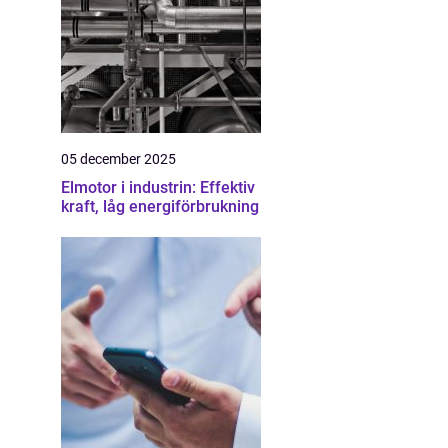
05 december 2025
Elmotor i industrin: Effektiv
kraft, låg energiförbrukning