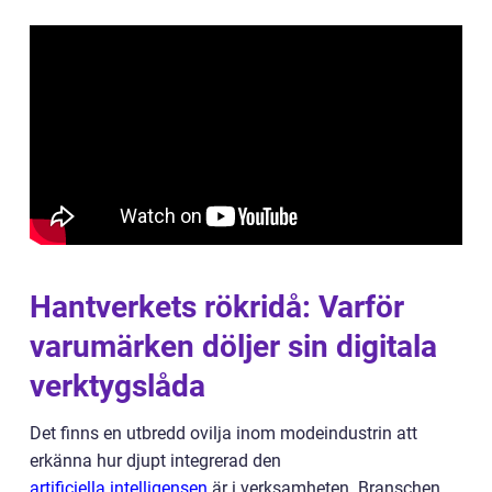
Hantverkets rökridå: Varför
varumärken döljer sin digitala
verktygslåda
Det finns en utbredd ovilja inom modeindustrin att
erkänna hur djupt integrerad den
artificiella intelligensen
är i verksamheten. Branschen