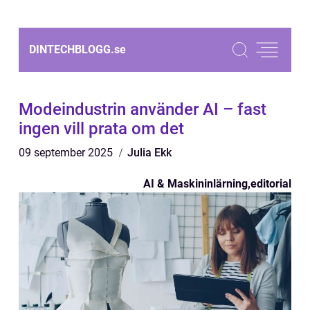
DINTECHBLOGG.
se
Modeindustrin använder AI – fast
ingen vill prata om det
09 september 2025
Julia Ekk
AI & Maskininlärning
,
editorial