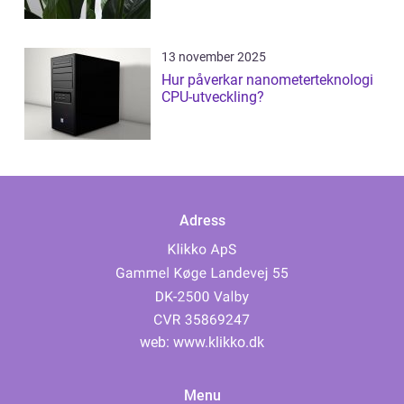
13 november 2025
Hur påverkar nanometerteknologi
CPU-utveckling?
Adress
web:
www.klikko.dk
Menu