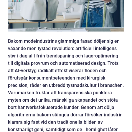
Bakom modeindustrins glammiga fasad döljer sig en
växande men tystad revolution: artificiell intelligens
styr i dag allt från trendspaning och lageroptimering
till digitala provrum och automatiserad design. Trots
att AI-verktyg radikalt effektiviserar flöden och
förutspår konsumentbeteenden med kirurgisk
precision, råder en utbredd tystnadskultur i branschen.
Varumärken fruktar att transparens ska punktera
myten om det unika, mänskliga skapandet och stöta
bort hantverksfokuserade kunder. Genom att dölja
algoritmerna bakom stängda dörrar försöker industrin
klamra sig fast vid den traditionella bilden av
konstnärligt geni, samtidigt som de i hemlighet låter