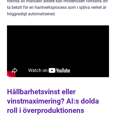
rökridå av manuellt arbete kan modehusen fortsätta att
ta betalt för en hantverksprocess som i själva verket är
höggradigt automatiserad.
Hållbarhetsvinst eller
vinstmaximering? AI:s dolda
roll i överproduktionens