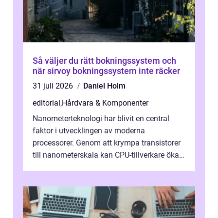
Så väljer du rätt bokningssystem och
när sirvoy bokningssystem inte räcker
31 juli 2026
Daniel Holm
editorial
,
Hårdvara & Komponenter
Nanometerteknologi har blivit en central
faktor i utvecklingen av moderna
processorer. Genom att krympa transistorer
till nanometerskala kan CPU-tillverkare öka
prestanda, minska energiförbr...