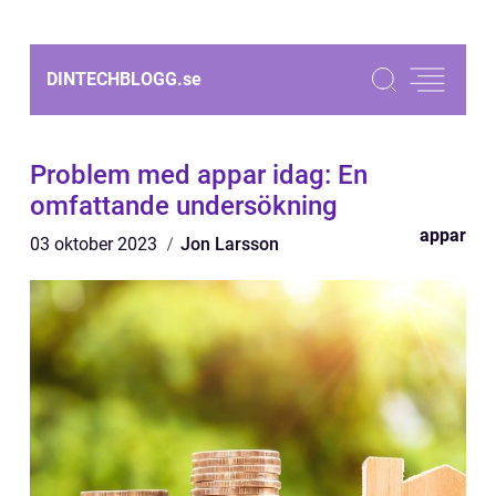
DINTECHBLOGG.
se
Problem med appar idag: En
omfattande undersökning
appar
03 oktober 2023
Jon Larsson