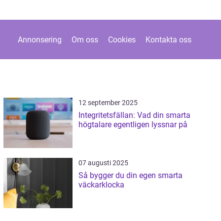
Annonsering
Om oss
Cookies
Kontakta oss
12 september 2025
Integritetsfällan: Vad din smarta
högtalare egentligen lyssnar på
07 augusti 2025
Så bygger du din egen smarta
väckarklocka