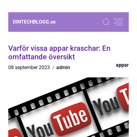
DINTECHBLOGG.
se
Varför vissa appar kraschar: En
omfattande översikt
appar
08 september 2023
admin