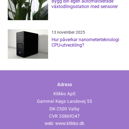
Bygg din egen automatiserade
växtodlingsstation med sensorer
13 november 2025
Hur påverkar nanometerteknologi
CPU-utveckling?
Adress
web:
www.klikko.dk