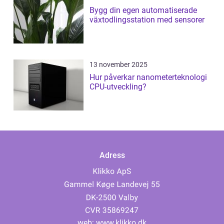
Bygg din egen automatiserade
växtodlingsstation med sensorer
13 november 2025
Hur påverkar nanometerteknologi
CPU-utveckling?
Adress
web:
www.klikko.dk