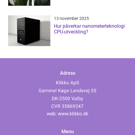
13 november 2025
Hur påverkar nanometerteknologi
CPU-utveckling?
Adress
web:
www.klikko.dk
Menu