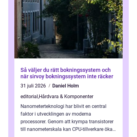
Så väljer du rätt bokningssystem och
när sirvoy bokningssystem inte räcker
31 juli 2026
Daniel Holm
editorial
,
Hårdvara & Komponenter
Nanometerteknologi har blivit en central
faktor i utvecklingen av moderna
processorer. Genom att krympa transistorer
till nanometerskala kan CPU-tillverkare öka
prestanda, minska energiförbr...