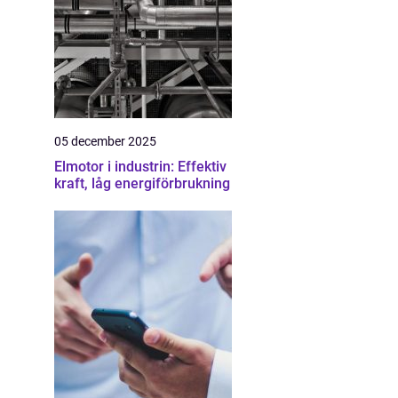
05 december 2025
Elmotor i industrin: Effektiv
kraft, låg energiförbrukning