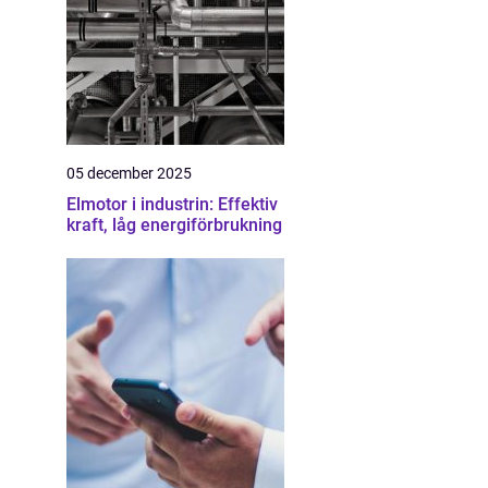
05 december 2025
Elmotor i industrin: Effektiv
kraft, låg energiförbrukning