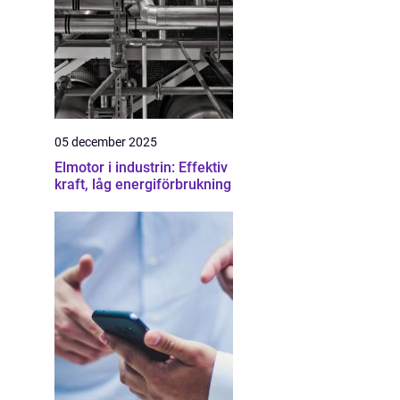
05 december 2025
Elmotor i industrin: Effektiv
kraft, låg energiförbrukning