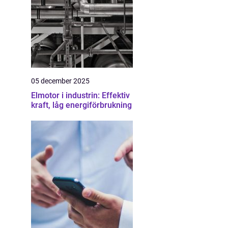
05 december 2025
Elmotor i industrin: Effektiv
kraft, låg energiförbrukning