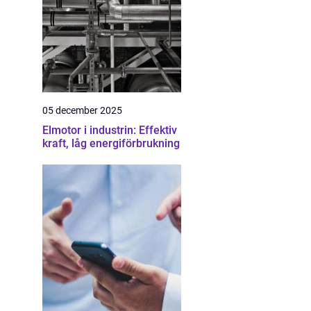
05 december 2025
Elmotor i industrin: Effektiv
kraft, låg energiförbrukning