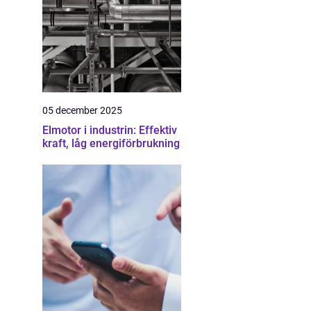
05 december 2025
Elmotor i industrin: Effektiv
kraft, låg energiförbrukning