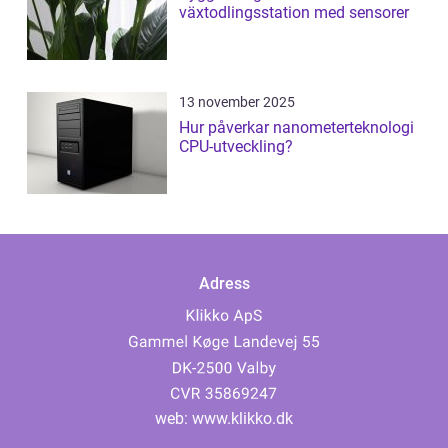
växtodlingsstation med sensorer
13 november 2025
Hur påverkar nanometerteknologi
CPU-utveckling?
Adress
web:
www.klikko.dk