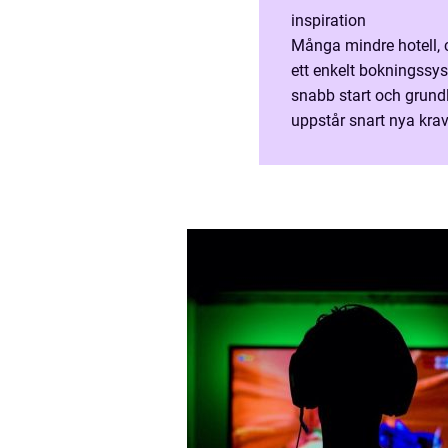
inspiration
Många mindre hotell, 
ett enkelt bokningssyst
snabb start och grund
uppstår snart nya krav
kanaler och högre krav