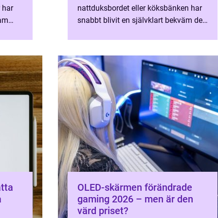
 har
nattduksbordet eller köksbänken har
eam
snabbt blivit en självklart bekväm del
av v...
atta
OLED-skärmen förändrade
a
gaming 2026 – men är den
värd priset?