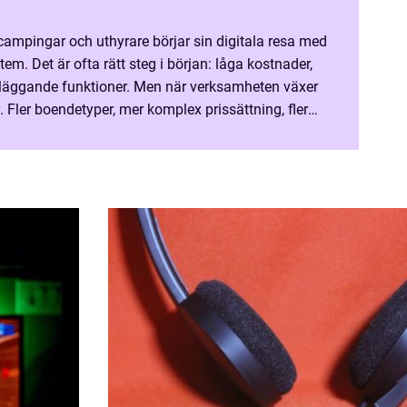
campingar och uthyrare börjar sin digitala resa med
em. Det är ofta rätt steg i början: låga kostnader,
läggande funktioner. Men när verksamheten växer
. Fler boendetyper, mer komplex prissättning, fler
 på rapportering gör att systemet som ...