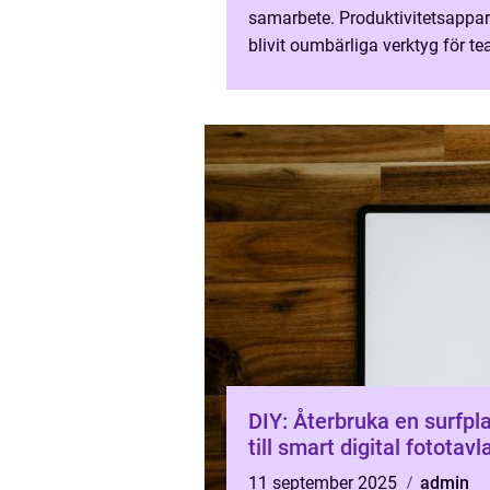
samarbete. Produktivitetsappar
blivit oumbärliga verktyg för t
som vill hålla projekt p&a...
DIY: Återbruka en surfpl
till smart digital fototavl
11 september 2025
admin