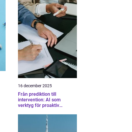
16 december 2025
Från prediktion till
intervention: AI som
verktyg för proaktiv
samhällsplanering