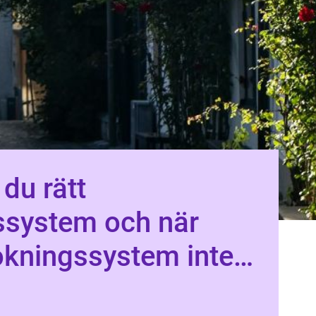
 du rätt
tem och när
okningssystem inte