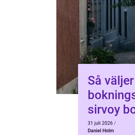
Så väljer
bokningssys
sirvoy b
räcker
31 juli 2026
Daniel Holm