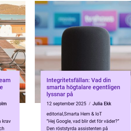
team
Integritetsfällan: Vad din
de
smarta högtalare egentligen
lyssnar på
olm
12 september 2025
Julia Ekk
editorial
,
Smarta Hem & IoT
a krav
”Hej Google, vad blir det för väder?”
ch
Den röststyrda assistenten på