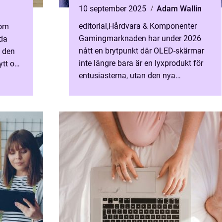
10 september 2025
Adam Wallin
editorial
,
Hårdvara & Komponenter
som
Gamingmarknaden har under 2026
åda
nått en brytpunkt där OLED-skärmar
a den
inte längre bara är en lyxprodukt för
nytt och
entusiasterna, utan den nya
standarden för ultimat visuell p...