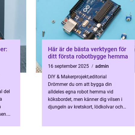
er:
Här är de bästa verktygen för
ditt första robotbygge hemma
16 september 2025
admin
DIY & Makerprojekt
,
editorial
Drömmer du om att bygga din
l del
alldeles egna robot hemma vid
a
köksbordet, men känner dig vilsen i
å
djungeln av kretskort, lödkolvar och
sen.
sensorer? Att ta steget in i robotikens
spr...
fantastis...