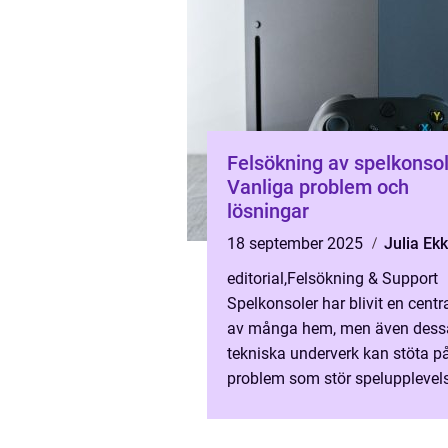
Felsökning av spelkonsol
Vanliga problem och
lösningar
18 september 2025
Julia Ekk
editorial
,
Felsökning & Support
Spelkonsoler har blivit en centra
av många hem, men även dess
tekniska underverk kan stöta p
problem som stör spelupplevel
Från systemfel och uppdatering