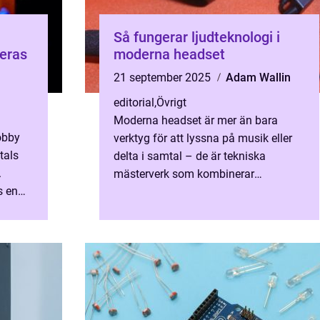
Så fungerar ljudteknologi i
deras
moderna headset
21 september 2025
Adam Wallin
editorial
,
Övrigt
Moderna headset är mer än bara
obby
verktyg för att lyssna på musik eller
tals
delta i samtal – de är tekniska
.
mästerverk som kombinerar
s en
avancerad ljudteknologi med smart
urrens
de...