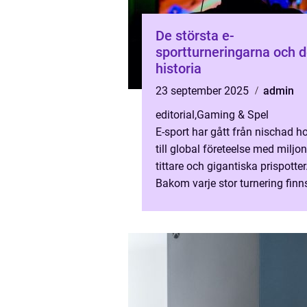
De största e-
sportturneringarna och 
historia
23 september 2025
admin
editorial
,
Gaming & Spel
E-sport har gått från nischad h
till global företeelse med miljon
tittare och gigantiska prispotter
Bakom varje stor turnering finn
historia om engagemang, konk
och...